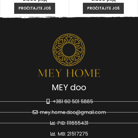
PROČITAJTE JOŠ
PROČITAJTE JOŠ
MEY doo
+381 60 501 5885
mey.home.doo@gmail.com
PIB: 111655431
MB: 21517275