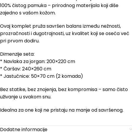
100% čistog pamuka – prirodnog materijala koji diše
zajedno s vašom kožom.
Ovaj komplet pruža savršen balans između nežnosti,
prozračnosti i dugotrajnosti, uz kvalitet koji se oseća već
pri prvom dodiru.
Dimenzije seta:
* Navlaka za jorgan: 200×220 cm
* Čaršav: 240×260 cm
* Jastučnice: 50×70 cm (2 komada)
Bez statike, bez znojenja, bez kompromisa – samo čisto
uživanje u svakom snu.
Idealna za one koji ne pristaju na manje od savršenog.
Dodatne informacije