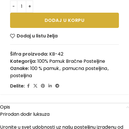
DODAJ U KORPU
Dodaj u listu želja
Šifra proizvoda:
KB-42
Kategorija:
100% Pamuk Bračne Posteljine
Oznake:
100 % pamuk
,
pamucna posteljina
,
posteljina
Delite:
Opis
Prirodan dodir luksuza
Uronite u svet udobnosti uz našu posteljinu izrađenu od