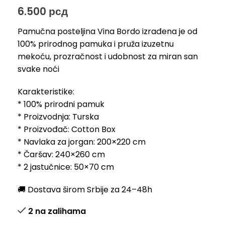
6.500
рсд
Pamučna posteljina Vina Bordo izrađena je od
100% prirodnog pamuka i pruža izuzetnu
mekoću, prozračnost i udobnost za miran san
svake noći
Karakteristike:
* 100% prirodni pamuk
* Proizvodnja: Turska
* Proizvođač: Cotton Box
* Navlaka za jorgan: 200×220 cm
* Čaršav: 240×260 cm
* 2 jastučnice: 50×70 cm
🚚 Dostava širom Srbije za 24–48h
2 na zalihama