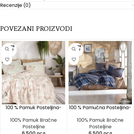
Recenzije (0)
POVEZANI PROIZVODI
RASPR
RASPR
ODAT
ODAT
O
O
100 % Pamuk Posteljina-
100 % Pamučna Posteljina-
Vestice Bež
Silvio vozon
100% Pamuk Bračne
100% Pamuk Bračne
Posteljine
Posteljine
6.500
рсд
6.500
рсд