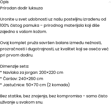
Opis
Prirodan dodir luksuza
Uronite u svet udobnosti uz našu posteljinu izrađenu od
100% čistog pamuka – prirodnog materijala koji diše
zajedno s vašom kožom.
Ovaj komplet pruža savršen balans između nežnosti,
prozračnosti i dugotrajnosti, uz kvalitet koji se oseća već
pri prvom dodiru.
Dimenzije seta:
* Navlaka za jorgan: 200×220 cm
* Čaršav: 240×260 cm
* Jastučnice: 50×70 cm (2 komada)
Bez statike, bez znojenja, bez kompromisa – samo čisto
uživanje u svakom snu.