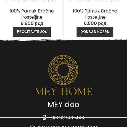
Renata Tamno-Ljubičasta
Lamina Cimet
100% Pamuk Bračne
100% Pamuk Bračne
Posteljine
Posteljine
6.500
рсд
6.500
рсд
PROČITAJTE JOŠ
DODAJ U KORPU
MEY doo
+381 60 501 5885