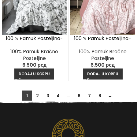
100 % Pamuk Posteljina-
100 % Pamuk Posteljina-
Florva Antracit
Livara Ružičasta
100% Pamuk Bračne
100% Pamuk Bračne
Posteljine
Posteljine
6.500
рсд
6.500
рсд
DODAJ U KORPU
DODAJ U KORPU
1
2
3
4
…
6
7
8
→