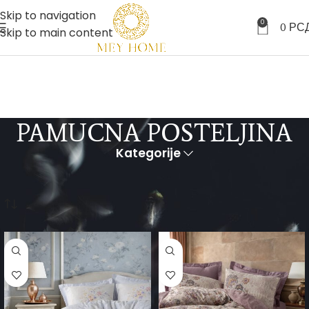
Skip to navigation
0
0
РС
Skip to main content
PAMUCNA POSTELJINA
Kategorije
Početna
Ponuda proizvoda
Proizvod označen „pamucna posteljina“