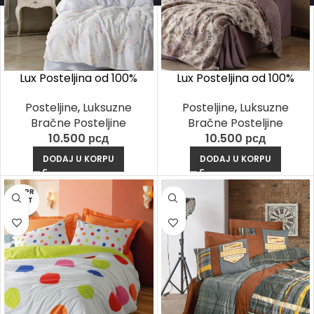
Lux Posteljina od 100%
Lux Posteljina od 100%
Pamučnog Satena – Lilou
Pamučnog Satena –
Posteljine
,
Luksuzne
Posteljine
,
Luksuzne
Lila
Majolica Ljubičasta
Bračne Posteljine
Bračne Posteljine
10.500
рсд
10.500
рсд
DODAJ U KORPU
DODAJ U KORPU
RASPR
ODAT
O