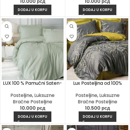
10.000
рсд
10.000
рсд
DODAJ U KORPU
DODAJ U KORPU
LUX 100 % Pamučni Saten-
Lux Posteljina od 100%
Stripe Mint Zelena
Pamučnog Satena – Libby
Posteljine
,
Luksuzne
Posteljine
,
Luksuzne
Zelena
Bračne Posteljine
Bračne Posteljine
10.000
рсд
10.500
рсд
DODAJ U KORPU
DODAJ U KORPU