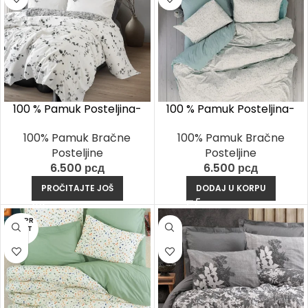
100 % Pamuk Posteljina-
100 % Pamuk Posteljina-
Elaria Antracit
Drops Mint
100% Pamuk Bračne
100% Pamuk Bračne
Posteljine
Posteljine
6.500
рсд
6.500
рсд
PROČITAJTE JOŠ
DODAJ U KORPU
RASPR
ODAT
O