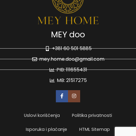
MEY doo
+381 60 501 5885
mey.home.doo@gmail.com
PIB: 111655431
MB: 21517275
Uslovi korišćenja
Politika privatnosti
Isporuka i plaćanje
HTML Sitemap