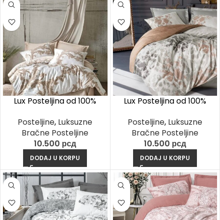
Lux Posteljina od 100%
Lux Posteljina od 100%
Pamučnog Satena – Loren
Pamučnog Satena – Blatt
Posteljine
,
Luksuzne
Posteljine
,
Luksuzne
Bež
Siva
Bračne Posteljine
Bračne Posteljine
10.500
рсд
10.500
рсд
DODAJ U KORPU
DODAJ U KORPU