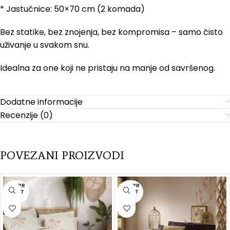
* Jastučnice: 50×70 cm (2 komada)
Bez statike, bez znojenja, bez kompromisa – samo čisto
uživanje u svakom snu.
Idealna za one koji ne pristaju na manje od savršenog.
Dodatne informacije
Recenzije (0)
POVEZANI PROIZVODI
RASPR
RASPR
ODAT
ODAT
O
O