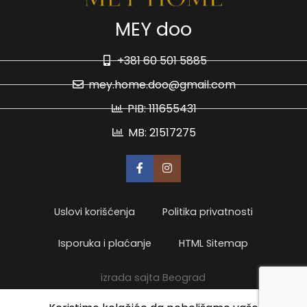
MEY doo
+381 60 501 5885
mey.home.doo@gmail.com
PIB: 111655431
MB: 21517275
Uslovi korišćenja
Politika privatnosti
Isporuka i plaćanje
HTML Sitemap
izrada sajta Beograd