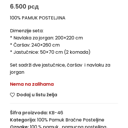
6.500
рсд
100% PAMUK POSTELJINA
Dimenzije seta:
* Navlaka za jorgan: 200×220 cm
* Čaršav: 240×260 cm
* Jastučnice: 50×70 cm (2 komada)
Set sadrži dve jastučnice, čaršav i navlaku za
jorgan
Nema na zalihama
Dodaj u listu želja
Šifra proizvoda:
KB-46
Kategorija:
100% Pamuk Bračne Posteljine
Oznake:
100 % pamuk
,
pamucna posteljina
,