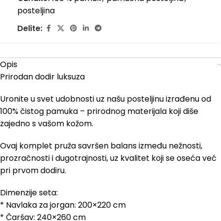
posteljina
Delite:
Opis
Prirodan dodir luksuza
Uronite u svet udobnosti uz našu posteljinu izrađenu od
100% čistog pamuka – prirodnog materijala koji diše
zajedno s vašom kožom.
Ovaj komplet pruža savršen balans između nežnosti,
prozračnosti i dugotrajnosti, uz kvalitet koji se oseća već
pri prvom dodiru.
Dimenzije seta:
* Navlaka za jorgan: 200×220 cm
* Čaršav: 240×260 cm