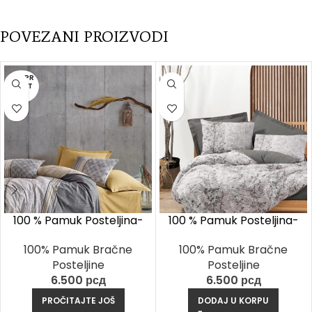
POVEZANI PROIZVODI
RASPR
ODAT
O
100 % Pamuk Posteljina-
100 % Pamuk Posteljina-
Nedra Bež
Odin Braon
100% Pamuk Bračne
100% Pamuk Bračne
Posteljine
Posteljine
6.500
рсд
6.500
рсд
PROČITAJTE JOŠ
DODAJ U KORPU