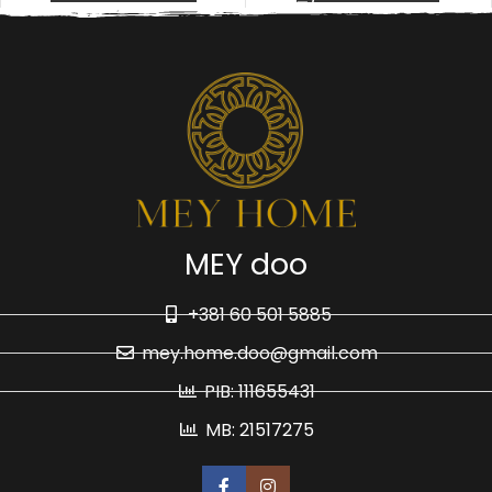
MEY doo
+381 60 501 5885
mey.home.doo@gmail.com
PIB: 111655431
MB: 21517275