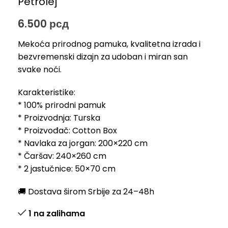
Petrolej
6.500
рсд
Mekoća prirodnog pamuka, kvalitetna izrada i
bezvremenski dizajn za udoban i miran san
svake noći.
Karakteristike:
* 100% prirodni pamuk
* Proizvodnja: Turska
* Proizvođač: Cotton Box
* Navlaka za jorgan: 200×220 cm
* Čaršav: 240×260 cm
* 2 jastučnice: 50×70 cm
🚚 Dostava širom Srbije za 24–48h
1 na zalihama