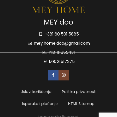
MEY doo
+381 60 501 5885
mey.home.doo@gmail.com
PIB: 111655431
MB: 21517275
Uslovi korišćenja
Politika privatnosti
Isporuka i plaćanje
HTML Sitemap
izrada sajta Beograd