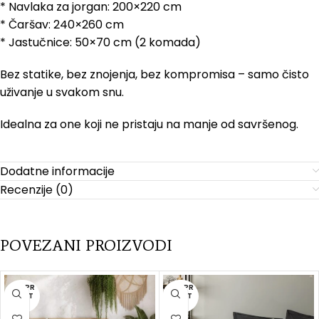
* Navlaka za jorgan: 200×220 cm
* Čaršav: 240×260 cm
* Jastučnice: 50×70 cm (2 komada)
Bez statike, bez znojenja, bez kompromisa – samo čisto
uživanje u svakom snu.
Idealna za one koji ne pristaju na manje od savršenog.
Dodatne informacije
Recenzije (0)
POVEZANI PROIZVODI
RASPR
RASPR
ODAT
ODAT
O
O