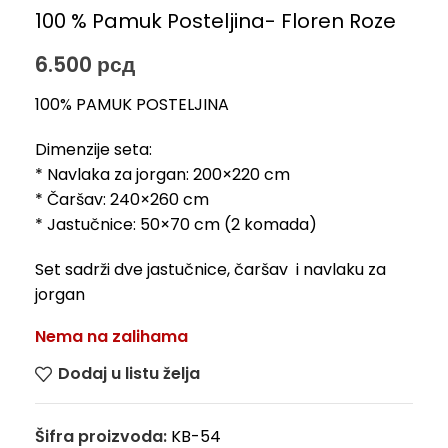
100 % Pamuk Posteljina- Floren Roze
6.500
рсд
100% PAMUK POSTELJINA
Dimenzije seta:
* Navlaka za jorgan: 200×220 cm
* Čaršav: 240×260 cm
* Jastučnice: 50×70 cm (2 komada)
Set sadrži dve jastučnice, čaršav i navlaku za
jorgan
Nema na zalihama
Dodaj u listu želja
Šifra proizvoda:
KB-54