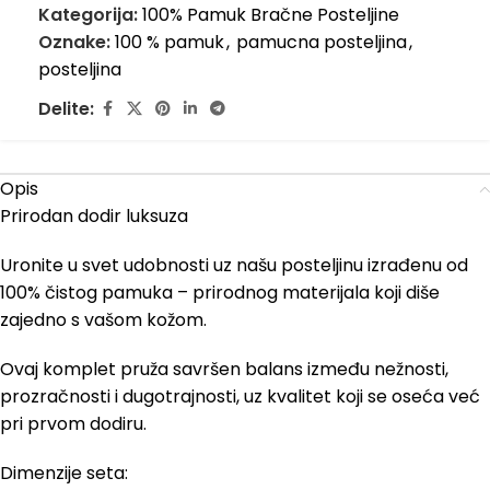
Kategorija:
100% Pamuk Bračne Posteljine
Oznake:
100 % pamuk
,
pamucna posteljina
,
posteljina
Delite:
Opis
Prirodan dodir luksuza
Uronite u svet udobnosti uz našu posteljinu izrađenu od
100% čistog pamuka – prirodnog materijala koji diše
zajedno s vašom kožom.
Ovaj komplet pruža savršen balans između nežnosti,
prozračnosti i dugotrajnosti, uz kvalitet koji se oseća već
pri prvom dodiru.
Dimenzije seta: