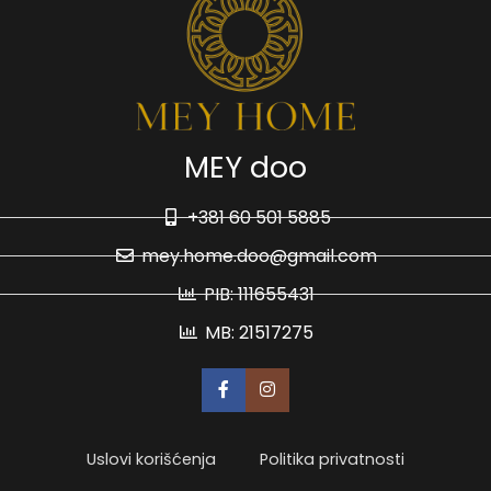
MEY doo
+381 60 501 5885
mey.home.doo@gmail.com
PIB: 111655431
MB: 21517275
Uslovi korišćenja
Politika privatnosti