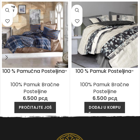
RASPR
ODAT
O
100 % Pamučna Posteljina-
100 % Pamuk Posteljina-
Silvio vozon
Lehrare Antracit
100% Pamuk Bračne
100% Pamuk Bračne
Posteljine
Posteljine
6.500
рсд
6.500
рсд
PROČITAJTE JOŠ
DODAJ U KORPU