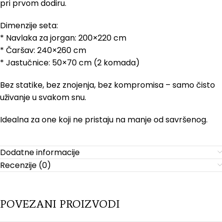
pri prvom dodiru.
Dimenzije seta:
* Navlaka za jorgan: 200×220 cm
* Čaršav: 240×260 cm
* Jastučnice: 50×70 cm (2 komada)
Bez statike, bez znojenja, bez kompromisa – samo čisto
uživanje u svakom snu.
Idealna za one koji ne pristaju na manje od savršenog.
Dodatne informacije
Recenzije (0)
POVEZANI PROIZVODI