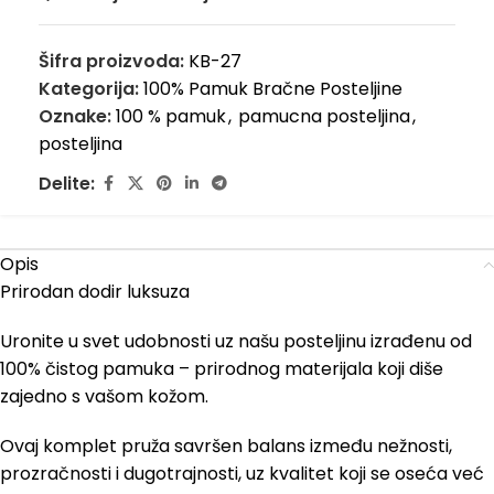
Šifra proizvoda:
KB-27
Kategorija:
100% Pamuk Bračne Posteljine
Oznake:
100 % pamuk
,
pamucna posteljina
,
posteljina
Delite:
Opis
Prirodan dodir luksuza
Uronite u svet udobnosti uz našu posteljinu izrađenu od
100% čistog pamuka – prirodnog materijala koji diše
zajedno s vašom kožom.
Ovaj komplet pruža savršen balans između nežnosti,
prozračnosti i dugotrajnosti, uz kvalitet koji se oseća već