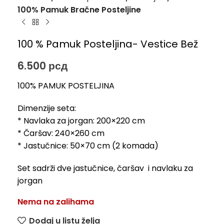
100% Pamuk Bračne Posteljine
100 % Pamuk Posteljina- Vestice Bež
6.500
рсд
100% PAMUK POSTELJINA
Dimenzije seta:
* Navlaka za jorgan: 200×220 cm
* Čaršav: 240×260 cm
* Jastučnice: 50×70 cm (2 komada)
Set sadrži dve jastučnice, čaršav i navlaku za
jorgan
Nema na zalihama
Dodaj u listu želja