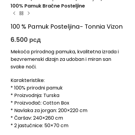
100% Pamuk Bračne Posteljine
100 % Pamuk Posteljina- Tonnia Vizon
6.500
рсд
Mekoća prirodnog pamuka, kvalitetna izrada i
bezvremenski dizajn za udoban i miran san
svake noći.
Karakteristike:
* 100% prirodni pamuk
* Proizvodnja: Turska
* Proizvođač: Cotton Box
* Navlaka za jorgan: 200×220 cm
* Čaršav: 240×260 cm
* 2 jastučnice: 50×70 cm