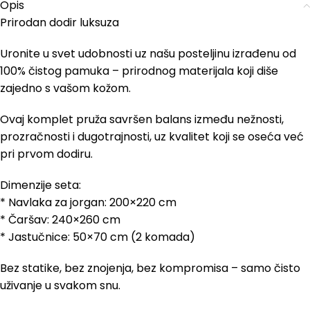
Opis
Prirodan dodir luksuza
Uronite u svet udobnosti uz našu posteljinu izrađenu od
100% čistog pamuka – prirodnog materijala koji diše
zajedno s vašom kožom.
Ovaj komplet pruža savršen balans između nežnosti,
prozračnosti i dugotrajnosti, uz kvalitet koji se oseća već
pri prvom dodiru.
Dimenzije seta:
* Navlaka za jorgan: 200×220 cm
* Čaršav: 240×260 cm
* Jastučnice: 50×70 cm (2 komada)
Bez statike, bez znojenja, bez kompromisa – samo čisto
uživanje u svakom snu.