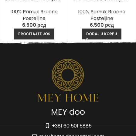
Vestice Bež
Odin Braon
100% Pamuk Bračne
100% Pamuk Bračne
Posteljine
Posteljine
6.500
рсд
6.500
рсд
PROČITAJTE JOŠ
DODAJ U KORPU
MEY doo
+381 60 501 5885