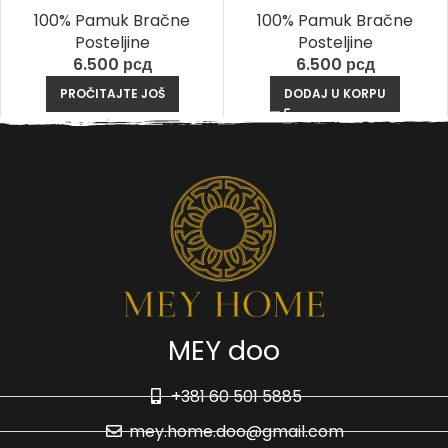
100% Pamuk Bračne
100% Pamuk Bračne
Posteljine
Posteljine
6.500
рсд
6.500
рсд
PROČITAJTE JOŠ
DODAJ U KORPU
MEY doo
+381 60 501 5885
mey.home.doo@gmail.com