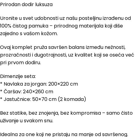
Prirodan dodir luksuza
Uronite u svet udobnosti uz našu posteljinu izrađenu od
100% čistog pamuka – prirodnog materijala koji diše
zajedno s vašom kožom.
Ovaj komplet pruža savršen balans između nežnosti,
prozračnosti i dugotrajnosti, uz kvalitet koji se oseća već
pri prvom dodiru.
Dimenzije seta:
* Navlaka za jorgan: 200×220 cm
* Čaršav: 240×260 cm
* Jastučnice: 50×70 cm (2 komada)
Bez statike, bez znojenja, bez kompromisa – samo čisto
uživanje u svakom snu.
Idealna za one koji ne pristaju na manje od savršenog.