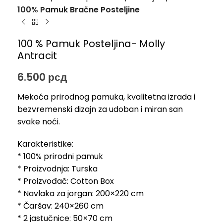
100% Pamuk Bračne Posteljine
100 % Pamuk Posteljina- Molly
Antracit
6.500
рсд
Mekoća prirodnog pamuka, kvalitetna izrada i
bezvremenski dizajn za udoban i miran san
svake noći.
Karakteristike:
* 100% prirodni pamuk
* Proizvodnja: Turska
* Proizvođač: Cotton Box
* Navlaka za jorgan: 200×220 cm
* Čaršav: 240×260 cm
* 2 jastučnice: 50×70 cm