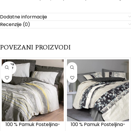
Dodatne informacije
Recenzije (0)
POVEZANI PROIZVODI
RASPR
ODAT
O
100 % Pamuk Posteljina-
100 % Pamuk Posteljina-
Taron/ Vizon
Lehrare Antracit