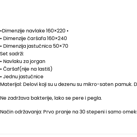
•Dimenzije navlake 160×220 •
• Dimenzije čaršafa 160×240
• Dimenzija jastučnica 50×70
Set sadrži:
• Navlaku za jorgan
• Čaršaf(nije na lastiš)
• Jednu jastučnice
Materijal: Delovi koji su u dezenu su mikro-saten pamuk. D
Ne zadržava bakterije, lako se pere i pegla.
Način održavanja: Prvo pranje na 30 stepeni i samo omek