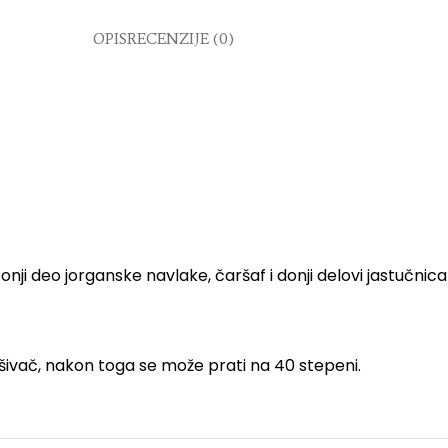
OPIS
RECENZIJE (0)
onji deo jorganske navlake, čaršaf i donji delovi jastučni
šivač, nakon toga se može prati na 40 stepeni.