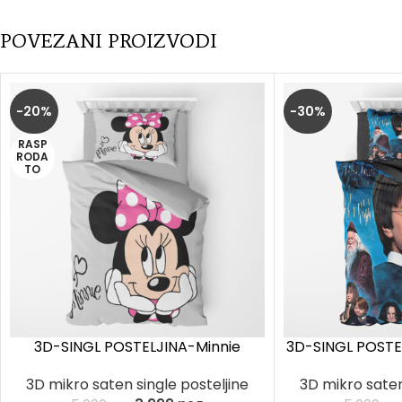
POVEZANI PROIZVODI
-20%
-30%
RASP
RODA
TO
3D-SINGL POSTELJINA-Minnie
3D-SINGL POSTE
ribbon
3D mikro saten
3D mikro saten single posteljine