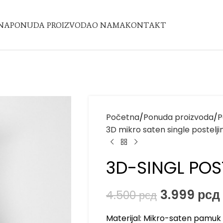
NA
PONUDA PROIZVODA
O NAMA
KONTAKT
Početna
Ponuda proizvoda
P
3D mikro saten single postelji
3D-SINGL POST
3.999
рсд
4.500
рсд
Materijal: Mikro-saten pamuk