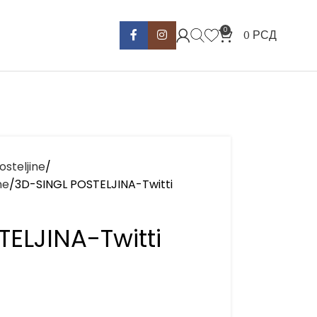
0
0
РСД
osteljine
ne
3D-SINGL POSTELJINA-Twitti
ELJINA-Twitti