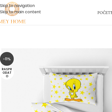
Skip to navigation
Skip to main content
POČET
-11%
RASPR
ODAT
O