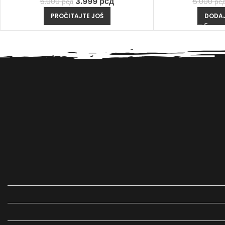
3.999
рсд
5.000
рс
5.000
рсд
DODAJ
PROČITAJTE JOŠ