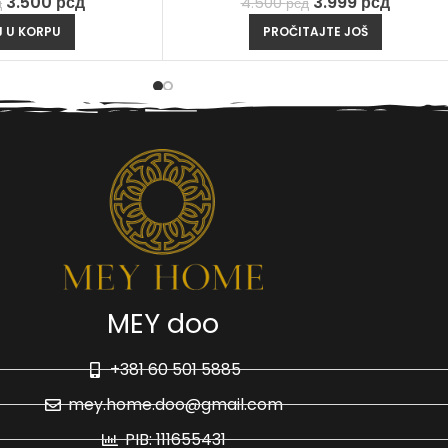
3.500
рсд
3.999
рсд
д
4.500
рсд
 U KORPU
PROČITAJTE JOŠ
MEY doo
+381 60 501 5885
mey.home.doo@gmail.com
PIB: 111655431