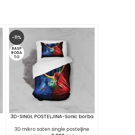
-11%
-11%
RASP
RASP
RODA
RODA
TO
TO
3D-SINGL POSTELJINA-Sonic borba
3D-SINGL POS
3D mikro saten single posteljine
3D mikro sat