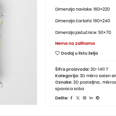
Dimenzija navlake: 160×220
Dimenzija čaršafa: 160×240
Dimenzija jastučnice: 50×70
Nema na zalihama
Dodaj u listu želja
Šifra proizvoda:
3D-1411 T
Kategorija:
3D mikro saten sin
Oznake:
3D posteljina
,
mikro
spavaca soba
Delite: