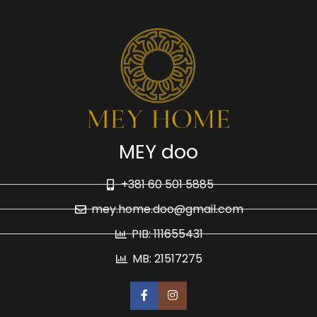
MEY doo
+381 60 501 5885
mey.home.doo@gmail.com
PIB: 111655431
MB: 21517275