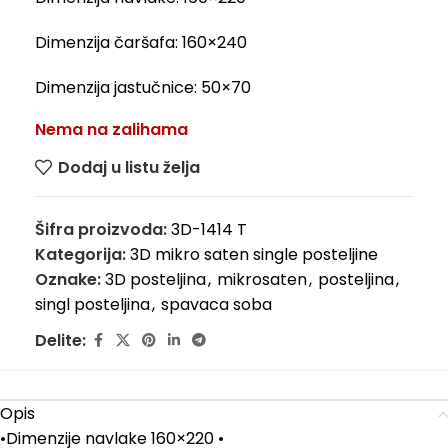
Dimenzija čaršafa: 160×240
Dimenzija jastučnice: 50×70
Nema na zalihama
Dodaj u listu želja
Šifra proizvoda:
3D-1414 T
Kategorija:
3D mikro saten single posteljine
Oznake:
3D posteljina
,
mikrosaten
,
posteljina
,
singl posteljina
,
spavaca soba
Delite:
Opis
•Dimenzije navlake 160×220 •