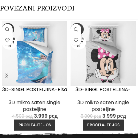
POVEZANI PROIZVODI
-11%
-20%
RASPR
RASPR
ODAT
ODAT
O
O
3D-SINGL POSTELJINA-Elsa
3D-SINGL POSTELJINA-
magic
Minnie ribbon
3D mikro saten single
3D mikro saten single
posteljine
posteljine
3.999
рсд
3.999
рсд
4.500
рсд
5.000
рсд
PROČITAJTE JOŠ
PROČITAJTE JOŠ