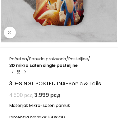
Kliknite za uvećanje
Početna
Ponuda proizvoda
Posteljine
3D mikro saten single posteljine
3D-SINGL POSTELJINA-Sonic & Tails
3.999
рсд
4.500
рсд
Materijal: Mikro-saten pamuk
Dimenzija navlake: 160×220