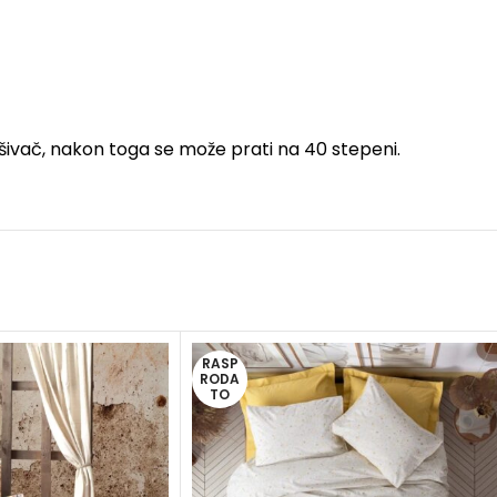
šivač, nakon toga se može prati na 40 stepeni.
RASP
RODA
TO