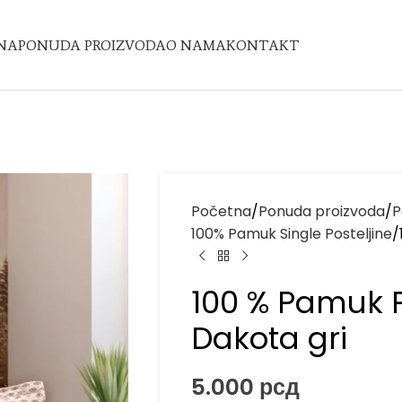
NA
PONUDA PROIZVODA
O NAMA
KONTAKT
Početna
Ponuda proizvoda
P
100% Pamuk Single Posteljine
100 % Pamuk P
Dakota gri
5.000
рсд