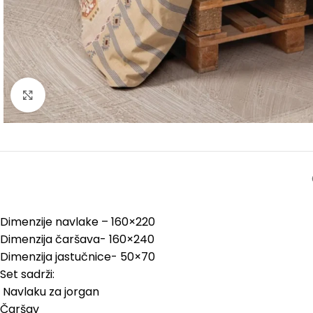
Kliknite za uvećanje
Dimenzije navlake – 160×220
Dimenzija čaršava- 160×240
Dimenzija jastučnice- 50×70
Set sadrži:
Navlaku za jorgan
Čaršav