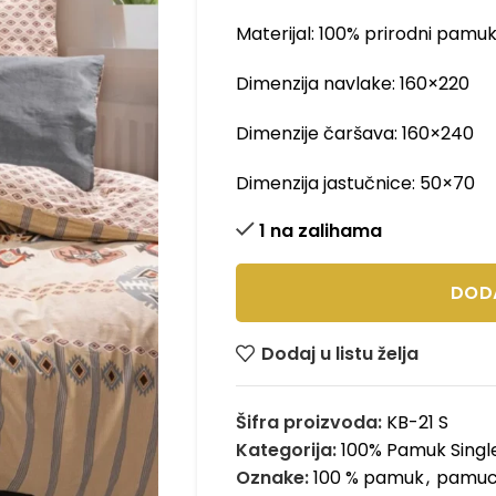
Materijal: 100% prirodni pamu
Dimenzija navlake: 160×220
Dimenzije čaršava: 160×240
Dimenzija jastučnice: 50×70
1 na zalihama
DOD
Dodaj u listu želja
Šifra proizvoda:
KB-21 S
Kategorija:
100% Pamuk Single
Oznake:
100 % pamuk
,
pamucn