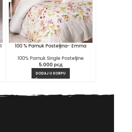
l
100 % Pamuk Posteljina- Emma
100 % Pamu
somon
v
100% Pamuk Single Posteljine
100% Pamuk
5.000
рсд
5
DODAJ U KORPU
DO