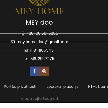
MEY doo
+381 60 501 5885
mey.home.doo@gmail.com
PIB: 111655431
MB: 21517275
Politika privatnosti
Isporuka i plaćanje
HTML Site
izrada sajta Beograd