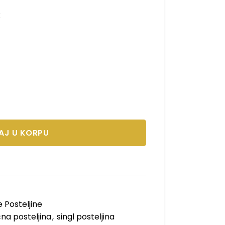
k
AJ U KORPU
 Posteljine
a posteljina
,
singl posteljina