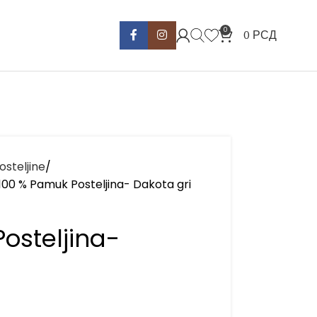
0
0
РСД
osteljine
100 % Pamuk Posteljina- Dakota gri
osteljina-