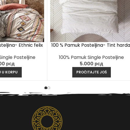
eljina- Ethnic felix
100 % Pamuk Posteljina- Tint harda
remit
100% Pamuk Single Posteljine
ingle Posteljine
5.000
рсд
000
рсд
PROČITAJTE JOŠ
 U KORPU