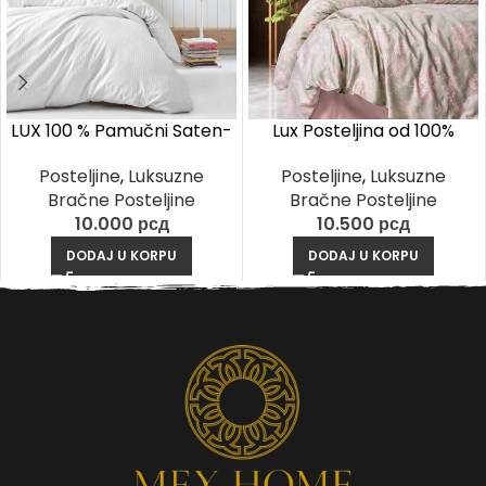
LUX 100 % Pamučni Saten-
Lux Posteljina od 100%
Stripe Bela
Pamučnog Satena –
Posteljine
,
Luksuzne
Posteljine
,
Luksuzne
Betula Puder
Bračne Posteljine
Bračne Posteljine
10.000
рсд
10.500
рсд
DODAJ U KORPU
DODAJ U KORPU