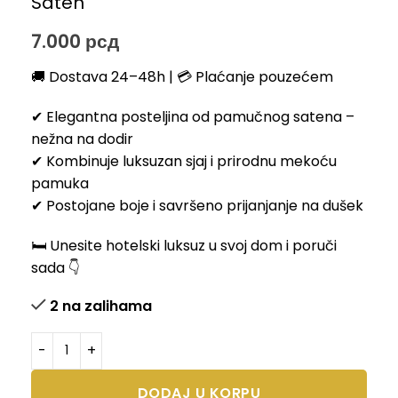
Saten
7.000
рсд
🚚 Dostava 24–48h | 💳 Plaćanje pouzećem
✔ Elegantna posteljina od pamučnog satena –
nežna na dodir
✔ Kombinuje luksuzan sjaj i prirodnu mekoću
pamuka
✔ Postojane boje i savršeno prijanjanje na dušek
🛏️ Unesite hotelski luksuz u svoj dom i poruči
sada 👇
2 na zalihama
DODAJ U KORPU