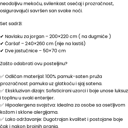
neodoljivu mekoću, svilenkast osećaj i prozračnost,
osiguravajući savršen san svake noći.
Set sadrži:
✔ Navlaku za jorgan – 200×220 cm ( na dugmiće )
✔ Čaršaf – 240×260 cm (nije na lastiš)
✔ Dve jastučnice – 50×70 cm
Zašto odabrati ovu posteljinu?
✅ Odličan materijal: 100% pamuk-saten pruža
prozračnost pamuka uz glatkoću i sjaj satena.
✅ Ekskluzivan dizajn: Sofisticirani uzorci i boje unose luksuz
i toplinu u svaki enterijer.
✅ Hipoalergena svojstva: Idealna za osobe sa osetljivom
kožom i sklone alergijama.
✅ Lako održavanje: Dugotrajan kvalitet i postojane boje
čak i nakon brojnih pranja.