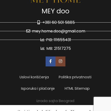
MEY doo
+381 60 501 5885
mey.home.doo@gmail.com
PIB: 111655431
MB: 21517275
Uslovi korišćenja
Politika privatnosti
Isporuka i plaćanje
HTML Sitemap
izrada sajta Beograd