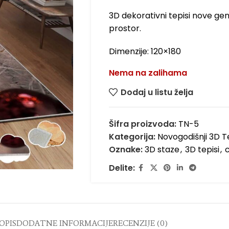
3D dekorativni tepisi nove gen
prostor.
Dimenzije: 120×180
Nema na zalihama
Dodaj u listu želja
Šifra proizvoda:
TN-5
Kategorija:
Novogodišnji 3D Te
Oznake:
3D staze
,
3D tepisi
,
Delite:
OPIS
DODATNE INFORMACIJE
RECENZIJE (0)