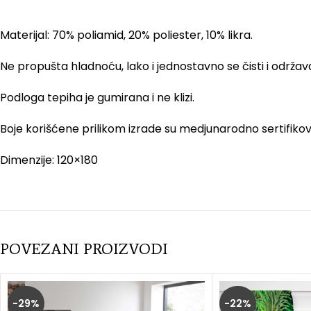
Materijal: 70% poliamid, 20% poliester, 10% likra.
Ne propušta hladnoću, lako i jednostavno se čisti i održav
Podloga tepiha je gumirana i ne klizi.
Boje korišćene prilikom izrade su medjunarodno sertifikovan
Dimenzije: 120×180
POVEZANI PROIZVODI
-29%
-22%