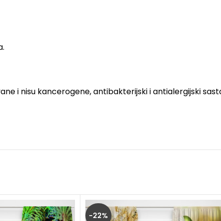
a.
e i nisu kancerogene, antibakterijski i antialergijski sast
-22%