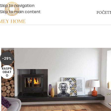
Skip to navigation
Skip to main content
POČET
-29%
RASPR
ODAT
O