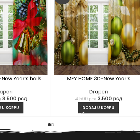
New Year’s bells
MEY HOME 3D-New Year’s
Ornament Curtains
aperi
Draperi
3.500
рсд
3.500
рсд
д
4.500
рсд
 U KORPU
DODAJ U KORPU