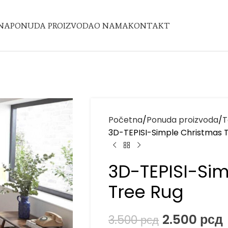
NA
PONUDA PROIZVODA
O NAMA
KONTAKT
Početna
Ponuda proizvoda
T
3D-TEPISI-Simple Christmas 
3D-TEPISI-Si
Tree Rug
2.500
рсд
3.500
рсд