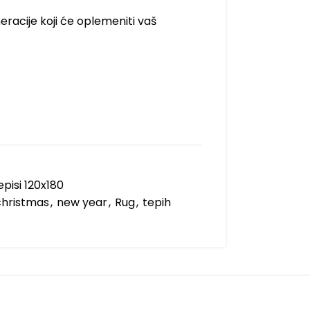
eracije koji će oplemeniti vaš
pisi 120x180
christmas
,
new year
,
Rug
,
tepih