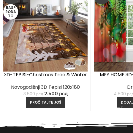
RASP
RODA
TO
3D-TEPISI-Christmas Tree & Winter
MEY HOME 3D-
Fun Rug
Dr
Novogodišnji 3D Tepisi 120x180
2.500
рсд
4.500
рс
3.500
рсд
DODAJ
PROČITAJTE JOŠ