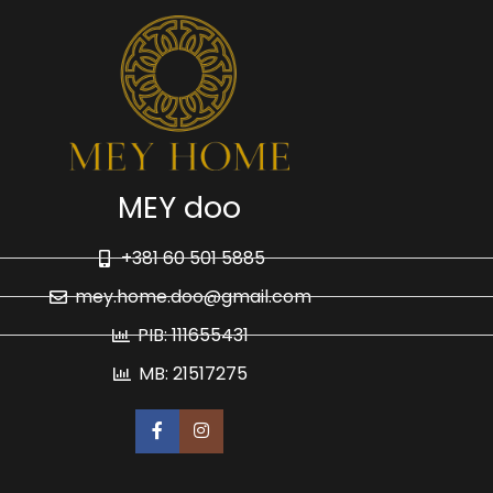
MEY doo
+381 60 501 5885
mey.home.doo@gmail.com
PIB: 111655431
MB: 21517275