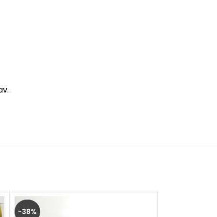
av.
-38%
-25%