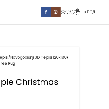
0
0
РСД
episi
Novogodišnji 3D Tepisi 120x180
Tree Rug
mple Christmas