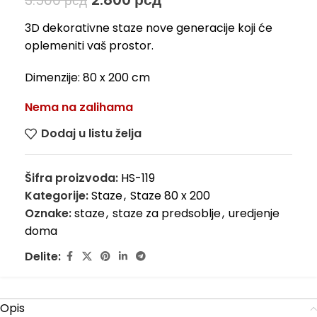
3.500
рсд
3D dekorativne staze nove generacije koji će
oplemeniti vaš prostor.
Dimenzije: 80 x 200 cm
Nema na zalihama
Dodaj u listu želja
Šifra proizvoda:
HS-119
Kategorije:
Staze
,
Staze 80 x 200
Oznake:
staze
,
staze za predsoblje
,
uredjenje
doma
Delite:
Opis