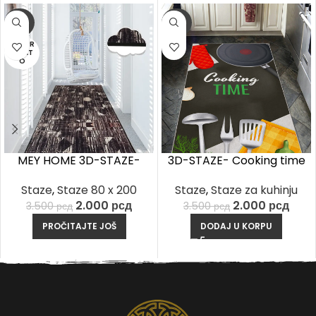
-43%
-43%
RASPR
ODAT
O
MEY HOME 3D-STAZE-
3D-STAZE- Cooking time
Brown blurry
Staze
,
Staze za kuhinju
Staze
,
Staze 80 x 200
2.000
рсд
2.000
рсд
3.500
рсд
3.500
рсд
DODAJ U KORPU
PROČITAJTE JOŠ