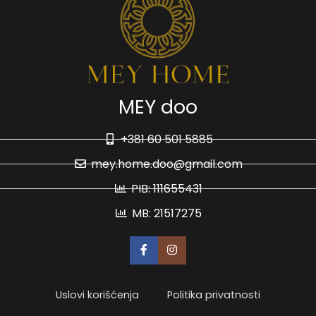
MEY doo
+381 60 501 5885
mey.home.doo@gmail.com
PIB: 111655431
MB: 21517275
Uslovi korišćenja
Politika privatnosti