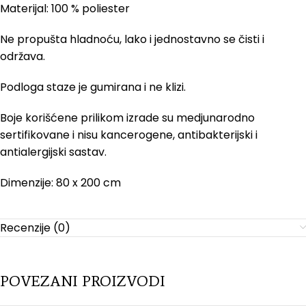
Materijal: 100 % poliester
Ne propušta hladnoću, lako i jednostavno se čisti i
održava.
Podloga staze je gumirana i ne klizi.
Boje korišćene prilikom izrade su medjunarodno
sertifikovane i nisu kancerogene, antibakterijski i
antialergijski sastav.
Dimenzije: 80 x 200 cm
Recenzije (0)
POVEZANI PROIZVODI