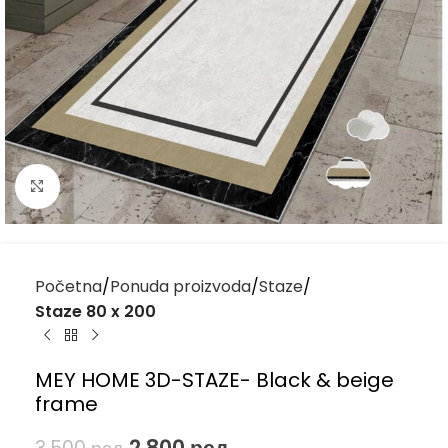
Kliknite za uvećanje
Početna
Ponuda proizvoda
Staze
Staze 80 x 200
MEY HOME 3D-STAZE- Black & beige
frame
2.800
рсд