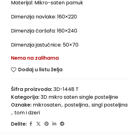
Materijal: Mikro-saten pamuk
Dimenzija navlake: 160×220
Dimenzija čaršafa: 160×240
Dimenzija jastučnice: 50×70
Nema na zalihama
Dodaj u listu želja
Šifra proizvoda:
3D-1448 T
Kategorija:
3D mikro saten single posteljine
Oznake:
mikrosaten
,
posteljina
,
singl posteljina
,
tom i dzeri
Delite: