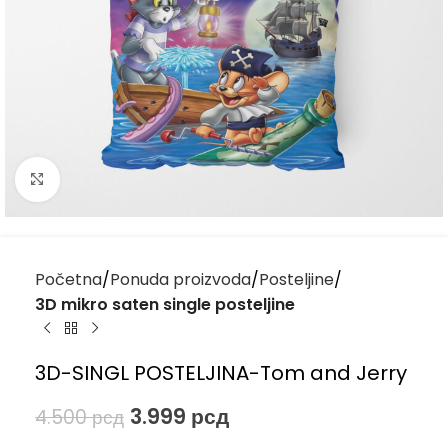
Kliknite za uvećanje
Početna
Ponuda proizvoda
Posteljine
3D mikro saten single posteljine
3D-SINGL POSTELJINA-Tom and Jerry
3.999
рсд
4.500
рсд