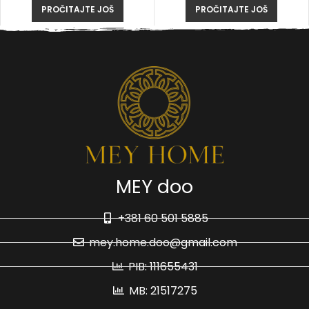
PROČITAJTE JOŠ
PROČITAJTE JOŠ
MEY doo
+381 60 501 5885
mey.home.doo@gmail.com
PIB: 111655431
MB: 21517275