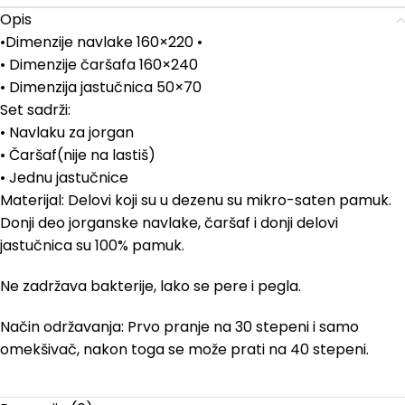
Opis
•Dimenzije navlake 160×220 •
• Dimenzije čaršafa 160×240
• Dimenzija jastučnica 50×70
Set sadrži:
• Navlaku za jorgan
• Čaršaf(nije na lastiš)
• Jednu jastučnice
Materijal: Delovi koji su u dezenu su mikro-saten pamuk.
Donji deo jorganske navlake, čaršaf i donji delovi
jastučnica su 100% pamuk.
Ne zadržava bakterije, lako se pere i pegla.
Način održavanja: Prvo pranje na 30 stepeni i samo
omekšivač, nakon toga se može prati na 40 stepeni.