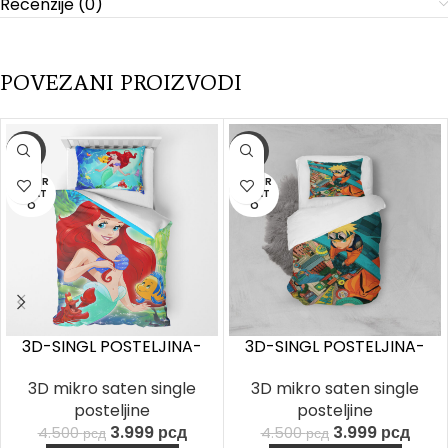
Recenzije (0)
POVEZANI PROIZVODI
-11%
-11%
RASPR
RASPR
ODAT
ODAT
O
O
3D-SINGL POSTELJINA-
3D-SINGL POSTELJINA-
Ariel
Naruto
3D mikro saten single
3D mikro saten single
posteljine
posteljine
3.999
рсд
3.999
рсд
4.500
рсд
4.500
рсд