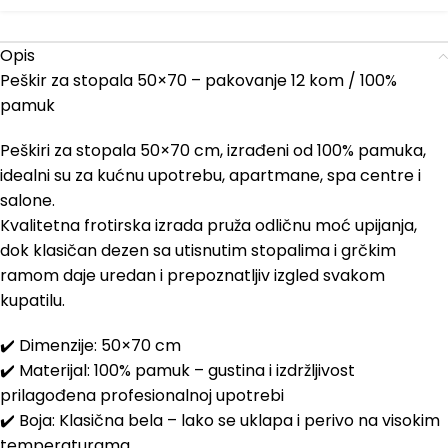
Opis
Peškir za stopala 50×70 – pakovanje 12 kom / 100%
pamuk
Peškiri za stopala 50×70 cm, izrađeni od 100% pamuka,
idealni su za kućnu upotrebu, apartmane, spa centre i
salone.
Kvalitetna frotirska izrada pruža odličnu moć upijanja,
dok klasičan dezen sa utisnutim stopalima i grčkim
ramom daje uredan i prepoznatljiv izgled svakom
kupatilu.
✔️ Dimenzije: 50×70 cm
✔️ Materijal: 100% pamuk – gustina i izdržljivost
prilagođena profesionalnoj upotrebi
✔️ Boja: Klasična bela – lako se uklapa i perivo na visokim
temperaturama