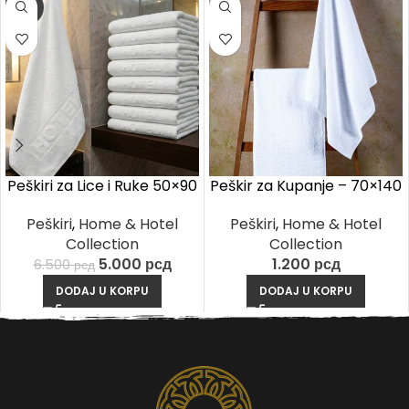
-23%
Peškiri za Lice i Ruke 50×90
Peškir za Kupanje – 70×140
cm | Set od 12 Komada
cm | 1 Komad
Peškiri
,
Home & Hotel
Peškiri
,
Home & Hotel
Collection
Collection
5.000
рсд
1.200
рсд
6.500
рсд
DODAJ U KORPU
DODAJ U KORPU