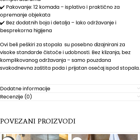
✔️ Pakovanje: 12 komada – isplativo i praktično za
opremanje objekata
✔️ Bez dodatnih boja i detalja – lako održavanje i
besprekorna higijena
Ovi beli peškiri za stopala su posebno dizajnirani za
visoke standarde čistoće i udobnosti. Bez klizanja, bez
komplikovanog održavanja – samo pouzdana
svakodnevna zaštita poda i prijatan osećaj ispod stopala.
Dodatne informacije
Recenzije (0)
POVEZANI PROIZVODI