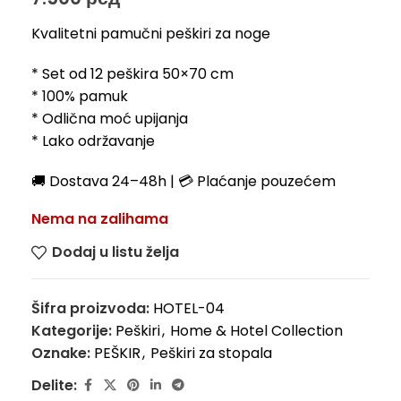
Kvalitetni pamučni peškiri za noge
* Set od 12 peškira 50×70 cm
* 100% pamuk
* Odlična moć upijanja
* Lako održavanje
🚚 Dostava 24–48h | 💳 Plaćanje pouzećem
Nema na zalihama
Dodaj u listu želja
Šifra proizvoda:
HOTEL-04
Kategorije:
Peškiri
,
Home & Hotel Collection
Oznake:
PEŠKIR
,
Peškiri za stopala
Delite: