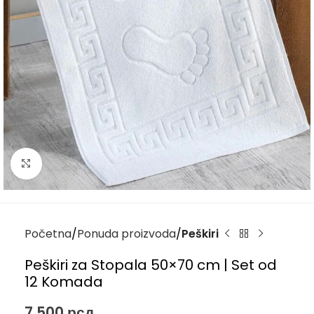
Kliknite za uvećanje
Početna
Ponuda proizvoda
Peškiri
Peškiri za Stopala 50×70 cm | Set od
12 Komada
7.500
рсд