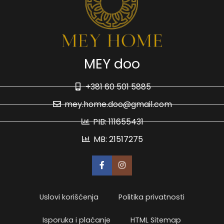
MEY doo
+381 60 501 5885
mey.home.doo@gmail.com
PIB: 111655431
MB: 21517275
Uslovi korišćenja
Politika privatnosti
Isporuka i plaćanje
HTML Sitemap