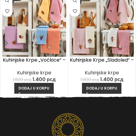
-13%
-13%
Kuhinjske Krpe „Voćkice“ –
Kuhinjske Krpe „Sladoled“ –
Set 6 kom
Set 6 kom
Kuhinjske krpe
Kuhinjske krpe
1.400
рсд
1.400
рсд
1.600
рсд
1.600
рсд
DODAJ U KORPU
DODAJ U KORPU