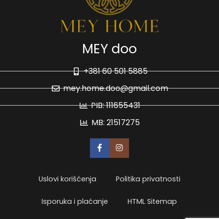
MEY doo
+381 60 501 5885
mey.home.doo@gmail.com
PIB: 111655431
MB: 21517275
Uslovi korišćenja
Politika privatnosti
Isporuka i plaćanje
HTML Sitemap