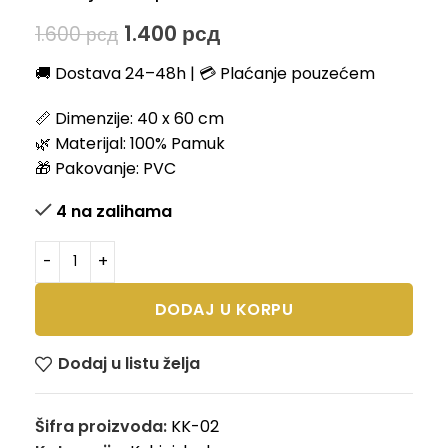
1.400
рсд
1.600
рсд
🚚 Dostava 24–48h | 💳 Plaćanje pouzećem
📏 Dimenzije: 40 x 60 cm
🌿 Materijal: 100% Pamuk
🎁 Pakovanje: PVC
4 na zalihama
DODAJ U KORPU
Dodaj u listu želja
Šifra proizvoda:
KK-02