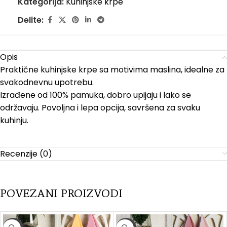
Kategorija:
Kuhinjske krpe
Delite:
Opis
Praktične kuhinjske krpe sa motivima maslina, idealne za
svakodnevnu upotrebu.
Izrađene od 100% pamuka, dobro upijaju i lako se
održavaju. Povoljna i lepa opcija, savršena za svaku
kuhinju.
Recenzije (0)
POVEZANI PROIZVODI