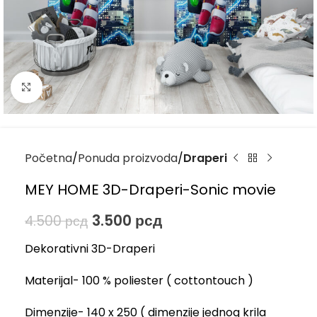
Kliknite za uvećanje
Početna
Ponuda proizvoda
Draperi
MEY HOME 3D-Draperi-Sonic movie
3.500
рсд
4.500
рсд
Dekorativni 3D-Draperi
Materijal- 100 % poliester ( cottontouch )
Dimenzije- 140 x 250 ( dimenzije jednog krila