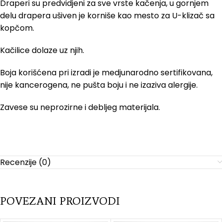
Draperi su predvidjeni za sve vrste kačenja, u gornjem
delu drapera ušiven je korniše kao mesto za U-klizač sa
kopčom.
Kačilice dolaze uz njih.
Boja korišćena pri izradi je medjunarodno sertifikovana,
nije kancerogena, ne pušta boju i ne izaziva alergije.
Zavese su neprozirne i debljeg materijala.
Recenzije (0)
POVEZANI PROIZVODI