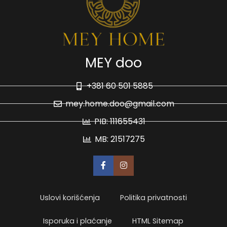
MEY doo
+381 60 501 5885
mey.home.doo@gmail.com
PIB: 111655431
MB: 21517275
Uslovi korišćenja
Politika privatnosti
Isporuka i plaćanje
HTML Sitemap