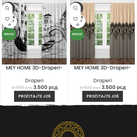
-22%
-22%
RASPR
RASPR
ODAT
ODAT
O
O
NOVO
NOVO
MEY HOME 3D-Draperi-
MEY HOME 3D-Draperi-
Venice drawing
Black ornaments
Draperi
Draperi
3.500
рсд
3.500
рсд
4.500
рсд
4.500
рсд
PROČITAJTE JOŠ
PROČITAJTE JOŠ