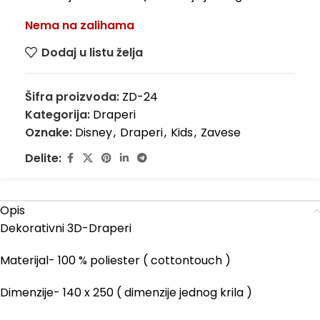
Nema na zalihama
Dodaj u listu želja
Šifra proizvoda:
ZD-24
Kategorija:
Draperi
Oznake:
Disney
,
Draperi
,
Kids
,
Zavese
Delite:
Opis
Dekorativni 3D-Draperi
Materijal- 100 % poliester ( cottontouch )
Dimenzije- 140 x 250 ( dimenzije jednog krila )