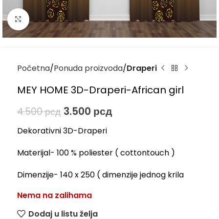
Kliknite za uvećanje
Početna
Ponuda proizvoda
Draperi
MEY HOME 3D-Draperi-African girl
3.500
рсд
4.500
рсд
Dekorativni 3D-Draperi
Materijal- 100 % poliester ( cottontouch )
Dimenzije- 140 x 250 ( dimenzije jednog krila
Nema na zalihama
Dodaj u listu želja