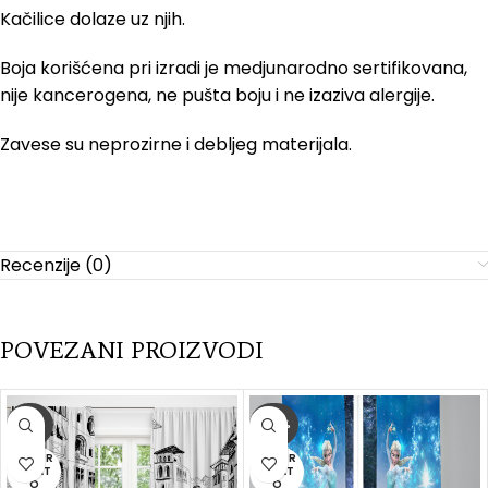
Kačilice dolaze uz njih.
Boja korišćena pri izradi je medjunarodno sertifikovana,
nije kancerogena, ne pušta boju i ne izaziva alergije.
Zavese su neprozirne i debljeg materijala.
Recenzije (0)
POVEZANI PROIZVODI
-22%
-44%
RASPR
RASPR
ODAT
ODAT
O
O