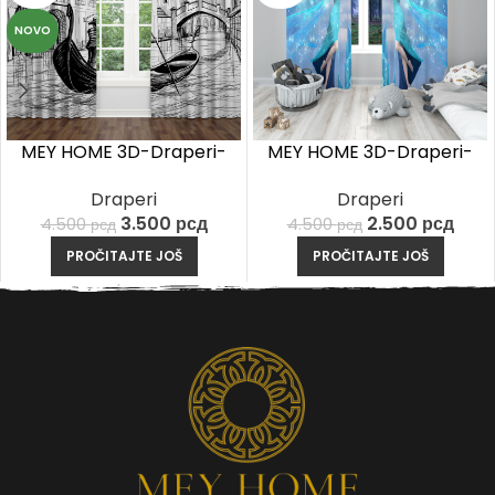
NOVO
MEY HOME 3D-Draperi-
MEY HOME 3D-Draperi-
Venice drawing
Elsa
Draperi
Draperi
3.500
рсд
2.500
рсд
4.500
рсд
4.500
рсд
PROČITAJTE JOŠ
PROČITAJTE JOŠ