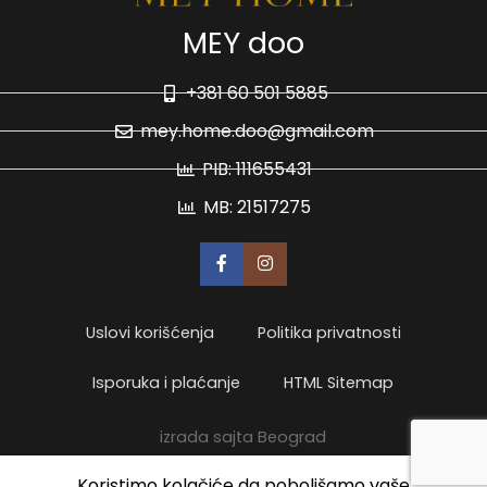
MEY doo
+381 60 501 5885
mey.home.doo@gmail.com
PIB: 111655431
MB: 21517275
Uslovi korišćenja
Politika privatnosti
Isporuka i plaćanje
HTML Sitemap
izrada sajta Beograd
Koristimo kolačiće da poboljšamo vaše