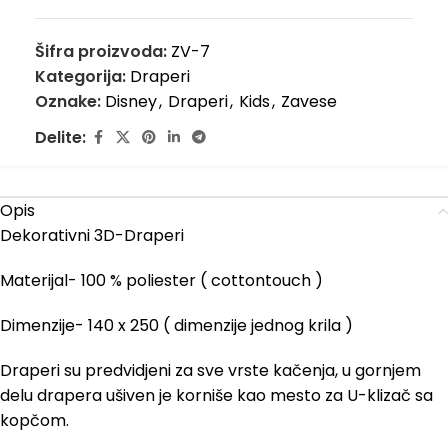
Šifra proizvoda:
ZV-7
Kategorija:
Draperi
Oznake:
Disney
,
Draperi
,
Kids
,
Zavese
Delite:
Opis
Dekorativni 3D-Draperi
Materijal- 100 % poliester ( cottontouch )
Dimenzije- 140 x 250 ( dimenzije jednog krila )
Draperi su predvidjeni za sve vrste kačenja, u gornjem
delu drapera ušiven je korniše kao mesto za U-klizač sa
kopčom.