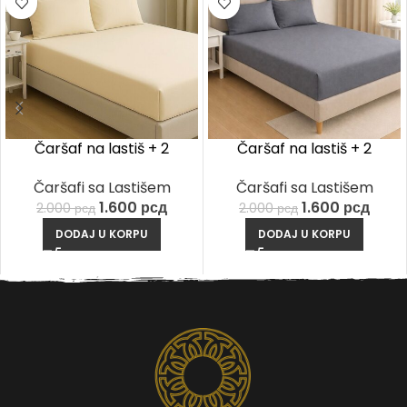
Čaršaf na lastiš + 2
Čaršaf na lastiš + 2
Jastučnice – Krem
Jastučnice – Tamno Siva
Čaršafi sa Lastišem
Čaršafi sa Lastišem
1.600
рсд
1.600
рсд
2.000
рсд
2.000
рсд
DODAJ U KORPU
DODAJ U KORPU