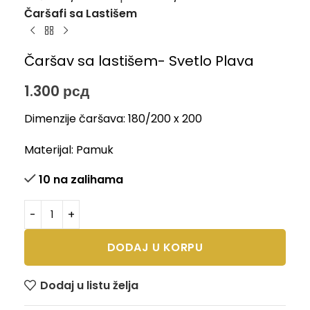
Čaršafi sa Lastišem
Čaršav sa lastišem- Svetlo Plava
1.300
рсд
Dimenzije čaršava: 180/200 x 200
Materijal: Pamuk
10 na zalihama
DODAJ U KORPU
Dodaj u listu želja