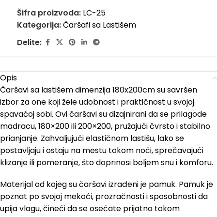
Šifra proizvoda:
LC-25
Kategorija:
Čaršafi sa Lastišem
Delite:
Opis
Čaršavi sa lastišem dimenzija 180x200cm su savršen
izbor za one koji žele udobnost i praktičnost u svojoj
spavaćoj sobi. Ovi čaršavi su dizajnirani da se prilagode
madracu, 180×200 ili 200×200, pružajući čvrsto i stabilno
prianjanje. Zahvaljujući elastičnom lastišu, lako se
postavljaju i ostaju na mestu tokom noći, sprečavajući
klizanje ili pomeranje, što doprinosi boljem snu i komforu.
Materijal od kojeg su čaršavi izrađeni je pamuk. Pamuk je
poznat po svojoj mekoći, prozračnosti i sposobnosti da
upija vlagu, čineći da se osećate prijatno tokom