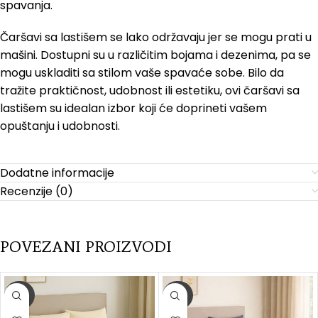
spavanja.
Čaršavi sa lastišem se lako održavaju jer se mogu prati u
mašini. Dostupni su u različitim bojama i dezenima, pa se
mogu uskladiti sa stilom vaše spavaće sobe. Bilo da
tražite praktičnost, udobnost ili estetiku, ovi čaršavi sa
lastišem su idealan izbor koji će doprineti vašem
opuštanju i udobnosti.
Dodatne informacije
Recenzije (0)
POVEZANI PROIZVODI
-20%
-20%