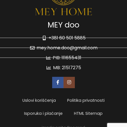
MEY doo
+381 60 501 5885
mey.home.doo@gmail.com
PIB: 111655431
MB: 21517275
Uslovi korišćenja
Politika privatnosti
Isporuka i plaćanje
HTML Sitemap