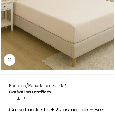
Kliknite za uvećanje
Početna
Ponuda proizvoda
Čaršafi sa Lastišem
Čaršaf na lastiš + 2 Jastučnice – Bež