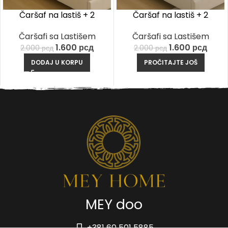
Čaršaf na lastiš + 2
Čaršaf na lastiš + 2
Jastučnice – Krem
Jastučnice – Svetlo Siva
Čaršafi sa Lastišem
Čaršafi sa Lastišem
1.600
рсд
1.600
рсд
2.000
рсд
2.000
рсд
DODAJ U KORPU
PROČITAJTE JOŠ
MEY doo
+381 60 501 5885