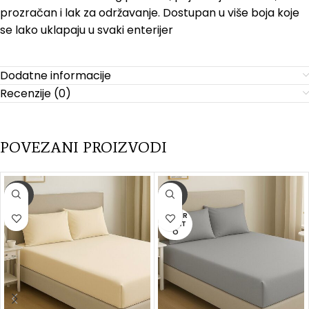
prozračan i lak za održavanje. Dostupan u više boja koje
se lako uklapaju u svaki enterijer
Dodatne informacije
Recenzije (0)
POVEZANI PROIZVODI
-20%
-20%
RASPR
ODAT
O