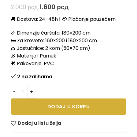
1.600
рсд
2.000
рсд
🚚 Dostava: 24–48h | 💳 Plaćanje pouzećem
📏 Dimenzije čaršafa: 180×200 cm
🛏️ Za krevete: 160×200 i 180×200 cm
🧺 Jastučnice: 2 kom (50×70 cm)
🌿 Materijal: Pamuk
🎁 Pakovanje: PVC
2 na zalihama
DODAJ U KORPU
Dodaj u listu želja