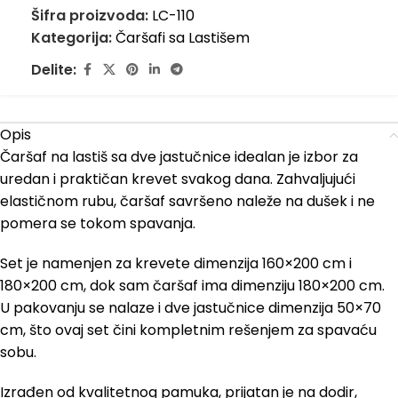
Šifra proizvoda:
LC-110
Kategorija:
Čaršafi sa Lastišem
Delite:
Opis
Čaršaf na lastiš sa dve jastučnice idealan je izbor za
uredan i praktičan krevet svakog dana. Zahvaljujući
elastičnom rubu, čaršaf savršeno naleže na dušek i ne
pomera se tokom spavanja.
Set je namenjen za krevete dimenzija 160×200 cm i
180×200 cm, dok sam čaršaf ima dimenziju 180×200 cm.
U pakovanju se nalaze i dve jastučnice dimenzija 50×70
cm, što ovaj set čini kompletnim rešenjem za spavaću
sobu.
Izrađen od kvalitetnog pamuka, prijatan je na dodir,